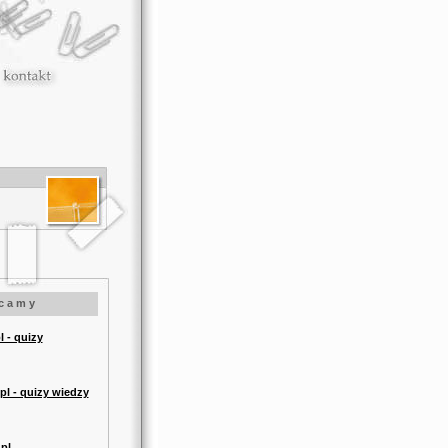
 c a m y
 - quizy
l - quizy wiedzy
pl