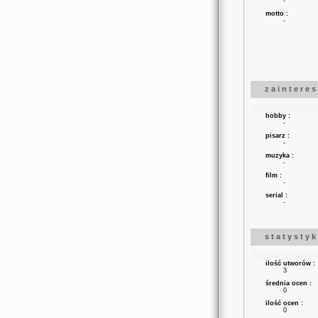
-
motto :
-
z a i n t e r e 
hobby :
-
pisarz :
-
muzyka :
-
film :
-
serial :
-
s t a t y s t y k
ilość utworów :
3
średnia ocen :
0
ilość ocen :
0