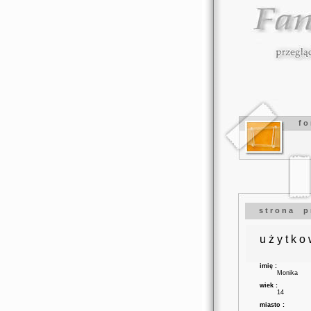
f o
s t r o n a p r
u ż y t k o
imię :
Monika
wiek :
14
miasto :