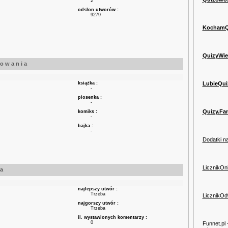
2
odsłon utworów :
9279
KochamQu
QuizyWie
s o w a n i a
książka :
LubieQui
-
piosenka :
-
Quizy.Fan
komiks :
-
bajka :
-
Dodatki n
LicznikOnl
 a
najlepszy utwór :
Trzeba
LicznikOd
najgorszy utwór :
Trzeba
il. wystawionych komentarzy :
0
Funnet.pl 