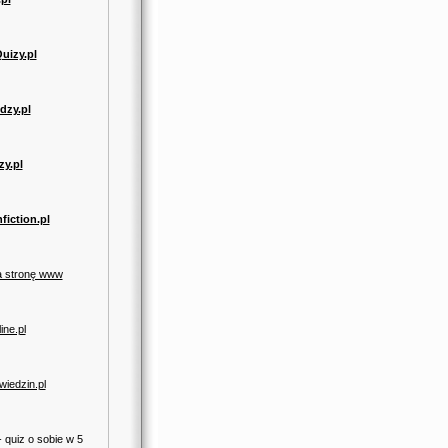
izy.pl
dzy.pl
zy.pl
fiction.pl
a stronę www
ine.pl
wiedzin.pl
- quiz o sobie w 5