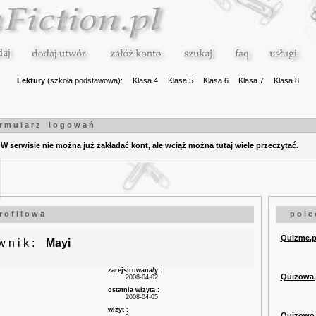
Lektury
(szkoła podstawowa):
Klasa 4
Klasa 5
Klasa 6
Klasa 7
Klasa 8
 r m u l a r z l o g o w a ń
W serwisie nie można już zakładać kont, ale wciąż można tutaj wiele przeczytać.
 o f i l o w a
p o l e
Quizme.pl
 w n i k :
Mayi
zarejstrowana/y :
Quizowa.p
2008-04-02
ostatnia wizyta :
2008-04-05
wizyt :
Quizowo.